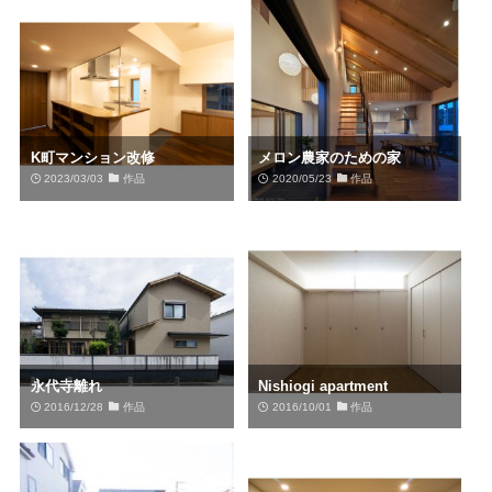
K町マンション改修
メロン農家のための家
2023/03/03
作品
2020/05/23
作品
永代寺離れ
Nishiogi apartment
2016/12/28
作品
2016/10/01
作品