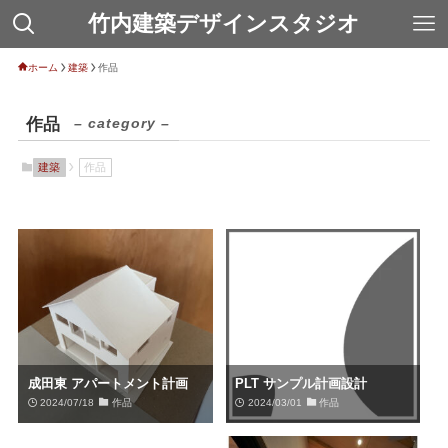
竹内建築デザインスタジオ
ホーム
建築
作品
作品
– category –
建築
作品
成田東 アパートメント計画
PLT サンプル計画設計
2024/07/18
作品
2024/03/01
作品