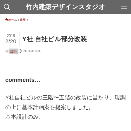
竹内建築デザインスタジオ
ホーム
建築
2018
Y社 自社ビル部分改装
2/20
2018/02/20
建築
comments…
Y社自社ビルの三階〜五階の改装に当たり、現調
の上に基本計画案を提案しました。
基本設計のみ。