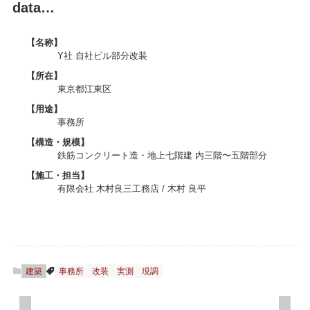
data…
【名称】
Y社 自社ビル部分改装
【所在】
東京都江東区
【用途】
事務所
【構造・規模】
鉄筋コンクリート造・地上七階建 内三階〜五階部分
【施工・担当】
有限会社 木村良三工務店 / 木村 良平
建築
事務所
改装
実測
現調