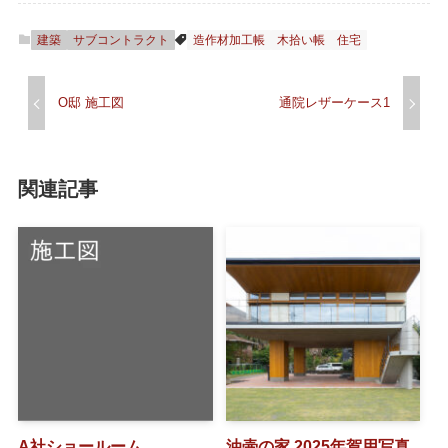
建築
サブコントラクト
造作材加工帳
木拾い帳
住宅
O邸 施工図
通院レザーケース1
関連記事
A社ショールーム
油壷の家 2025年賀用写真