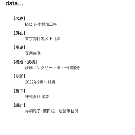
data…
【名称】
M邸 造作材加工帳
【所在】
東京都目黒区上目黒
【用途】
専用住宅
【構造・規模】
鉄筋コンクリート造・一階部分
【期間】
2022年9月〜11月
【施工】
株式会社 滝新
【設計】
赤桐雅子+西田雄一建築事務所