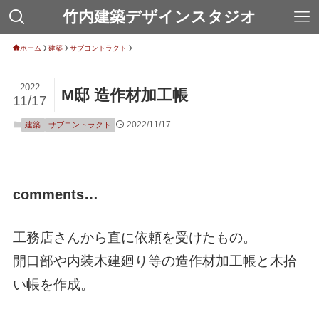
竹内建築デザインスタジオ
ホーム
建築
サブコントラクト
2022
M邸 造作材加工帳
11/17
2022/11/17
建築
サブコントラクト
comments…
工務店さんから直に依頼を受けたもの。
開口部や内装木建廻り等の造作材加工帳と木拾
い帳を作成。