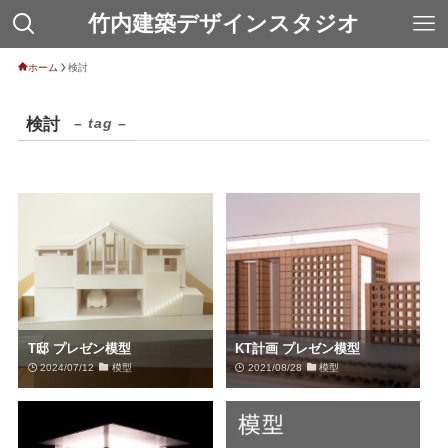
竹内建築デザインスタジオ
ホーム
検討
検討
– tag –
T邸 プレゼン模型
KT計画 プレゼン模型
2024/07/12
模型
2021/08/28
模型