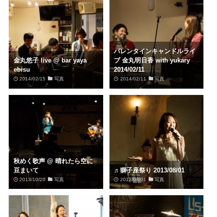
バレンタインキャンドルライ
金丸悠子 live @ bar yaya
ブ 金丸明日香 with yukary
ebisu
2014/02/11
2014/02/15
写真
2014/02/11
写真
秋めく歌声 @ 晴れたら空に
豆まいて
♬獅子座祭り 2013/08/01
2013/10/20
写真
2013/08/01
写真