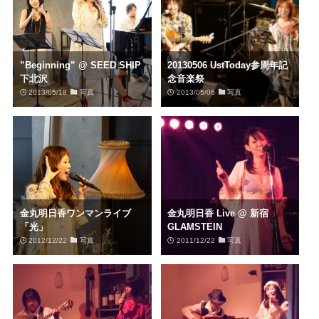
”Beginning” @ SEED SHIP
20130506 UstToday参周年記
下北沢
念音楽祭
2013/05/18
写真
2013/05/06
写真
金丸明日香ワンマンライブ
金丸明日香 Live @ 新宿
「光」
GLAMSTEIN
2012/12/22
写真
2011/12/22
写真