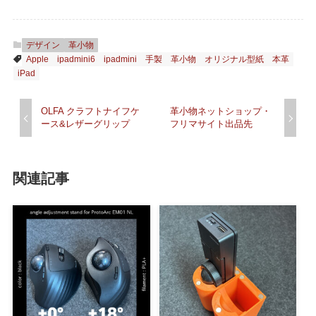
デザイン
革小物
Apple
ipadmini6
ipadmini
手製
革小物
オリジナル型紙
本革
iPad
OLFA クラフトナイフケ
革小物ネットショップ・
ース&レザーグリップ
フリマサイト出品先
関連記事