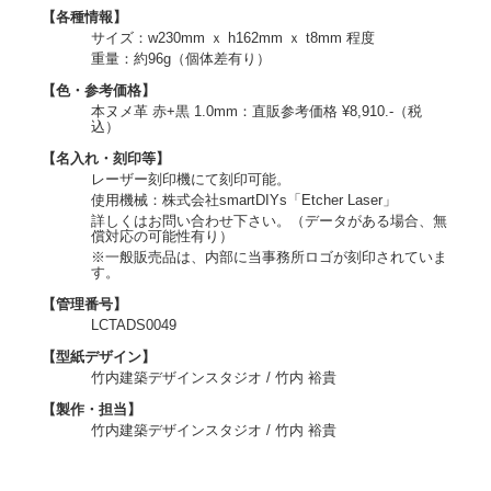
【各種情報】
サイズ：w230mm ｘ h162mm ｘ t8mm 程度
重量：約96g（個体差有り）
【色・参考価格】
本ヌメ革 赤+黒 1.0mm：直販参考価格 ¥8,910.-（税
込）
【名入れ・刻印等】
レーザー刻印機にて刻印可能。
使用機械：株式会社smartDIYs「Etcher Laser」
詳しくはお問い合わせ下さい。（データがある場合、無
償対応の可能性有り）
※一般販売品は、内部に当事務所ロゴが刻印されていま
す。
【管理番号】
LCTADS0049
【型紙デザイン】
竹内建築デザインスタジオ / 竹内 裕貴
【製作・担当】
竹内建築デザインスタジオ / 竹内 裕貴