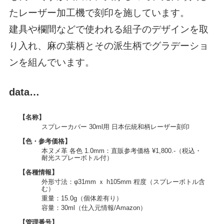
たレーザー加工機で刻印を施しています。
建具や欄間などで使われる組子のデザインを取
り入れ、麻の葉柄とその派生柄でグラデーショ
ンを組んでいます。
data…
【名称】
スプレーカバー 30ml用 日本伝統和柄レーザー刻印
【色・参考価格】
本ヌメ革 各色 1.0mm：直販参考価格 ¥1,800.-（税込・
耐光スプレーボトル付）
【各種情報】
外形寸法：φ31mm ｘ h105mm 程度（スプレーボトル含
む）
重量：15.0g（個体差有り）
容量：30ml（仕入元情報/Amazon）
【管理番号】